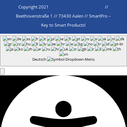
Copyright 2021
//
Beethovenstraße 1 // 73430 Aalen // SmartPro –
Key to Smart Products!
Deutsch