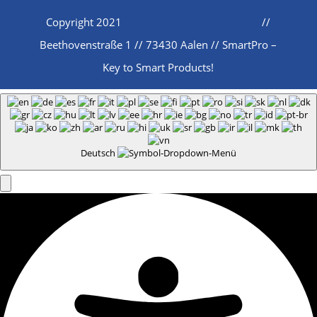
Copyright 2021
//
Beethovenstraße 1 // 73430 Aalen // SmartPro –
Key to Smart Products!
Deutsch