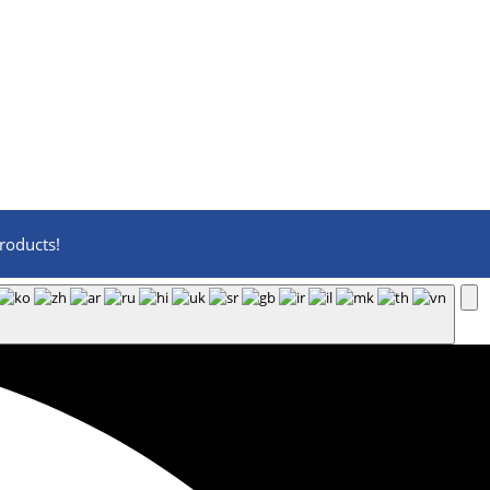
roducts!