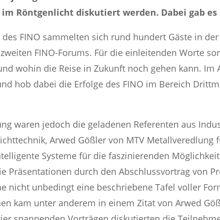
im Röntgenlicht diskutiert werden. Dabei gab es
ms des FINO sammelten sich rund hundert Gäste in de
zweiten FINO-Forums. Für die einleitenden Worte sorg
und wohin die Reise in Zukunft noch gehen kann. Im A
nd hob dabei die Erfolge des FINO im Bereich Drittmi
tung waren jedoch die geladenen Referenten aus Indu
hichttechnik, Arwed Gößler von MTV Metallveredlung 
Intelligente Systeme für die faszinierenden Möglichke
e Präsentationen durch den Abschlussvortrag von Prof
he nicht unbedingt eine beschriebene Tafel voller Fo
chen kam unter anderem in einem Zitat von Arwed Göß
 vier spannenden Vorträgen diskutierten die Teilnehm