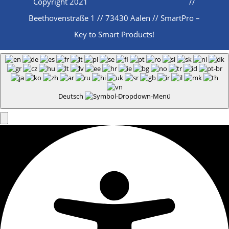
Copyright 2021
//
Beethovenstraße 1 // 73430 Aalen // SmartPro –
Key to Smart Products!
Deutsch