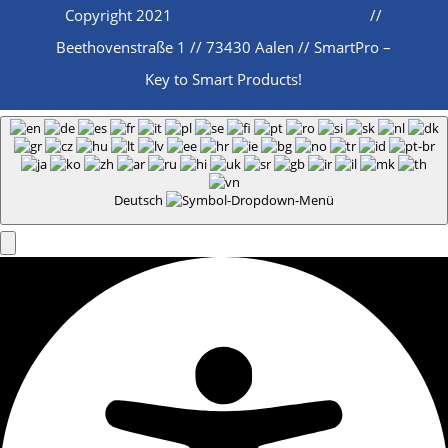
Copyright 2021
//
Beethovenstraße 1 // 73430 Aalen // SmartPro –
Key to Smart Products!
Deutsch