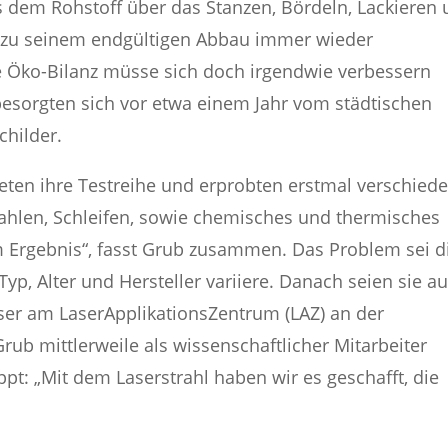
s dem Rohstoff über das Stanzen, Bördeln, Lackieren
s zu seinem endgültigen Abbau immer wieder
ese Öko-Bilanz müsse sich doch irgendwie verbessern
besorgten sich vor etwa einem Jahr vom städtischen
childer.
teten ihre Testreihe und erprobten erstmal verschied
ahlen, Schleifen, sowie chemisches und thermisches
m Ergebnis“, fasst Grub zusammen. Das Problem sei d
 Typ, Alter und Hersteller variiere. Danach seien sie au
er am LaserApplikationsZentrum (LAZ) an der
ub mittlerweile als wissenschaftlicher Mitarbeiter
appt: „Mit dem Laserstrahl haben wir es geschafft, die