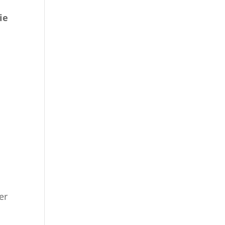
ie
e
er