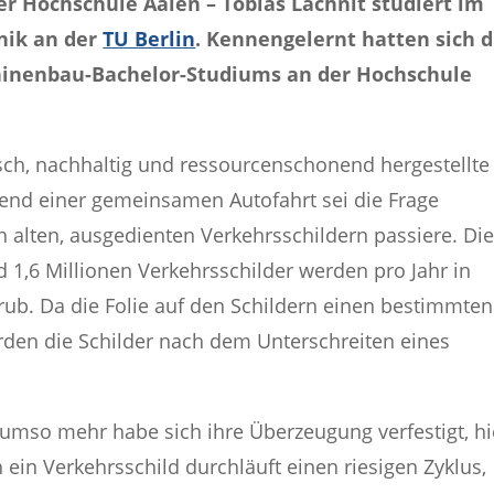
r Hochschule Aalen – Tobias Lachnit studiert im
nik an der
TU Berlin
. Kennengelernt hatten sich d
hinenbau-Bachelor-Studiums an der Hochschule
isch, nachhaltig und ressourcenschonend hergestellte
rend einer gemeinsamen Autofahrt sei die Frage
 alten, ausgedienten Verkehrsschildern passiere. Di
 1,6 Millionen Verkehrsschilder werden pro Jahr in
rub. Da die Folie auf den Schildern einen bestimmten
den die Schilder nach dem Unterschreiten eines
, umso mehr habe sich ihre Überzeugung verfestigt, hi
ein Verkehrsschild durchläuft einen riesigen Zyklus,