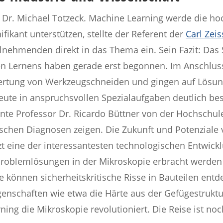
r Dr. Michael Totzeck. Machine Learning werde die 
fikant unterstützen, stellte der Referent der
Carl Zei
lnehmenden direkt in das Thema ein. Sein Fazit: Da
n Lernens haben gerade erst begonnen. Im Anschluss
ertung von Werkzeugschneiden und gingen auf Lösung
eute in anspruchsvollen Spezialaufgaben deutlich be
nnte
Professor Dr. Ricardo Büttner
von der Hochschule
chen Diagnosen zeigen. Die Zukunft und Potenziale 
tzt eine der interessantesten technologischen Entwick
 Problemlösungen in der Mikroskopie erbracht werden 
 können sicherheitskritische Risse in Bauteilen entd
enschaften wie etwa die Härte aus der Gefügestruktu
rning die Mikroskopie revolutioniert. Die Reise ist no