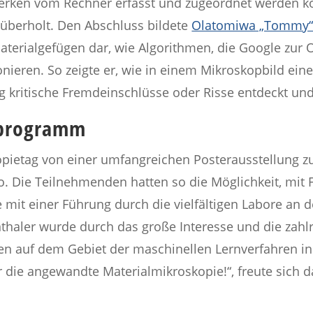
werken vom Rechner erfasst und zugeordnet werden k
überholt. Den Abschluss bildete
Olatomiwa „Tommy
 Materialgefügen dar, wie Algorithmen, die Google zur
onieren. So zeigte er, wie in einem Mikroskopbild ein
ig kritische Fremdeinschlüsse oder Risse entdeckt un
nprogramm
opietag von einer umfangreichen Posterausstellung 
 Die Teilnehmenden hatten so die Möglichkeit, mit 
e mit einer Führung durch die vielfältigen Labore an
thaler wurde durch das große Interesse und die zahl
ten auf dem Gebiet der maschinellen Lernverfahren i
r die angewandte Materialmikroskopie!“, freute sich 