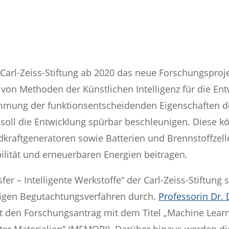
ie Carl-Zeiss-Stiftung ab 2020 das neue Forschungspr
von Methoden der Künstlichen Intelligenz für die En
immung der funktionsentscheidenden Eigenschaften de
soll die Entwicklung spürbar beschleunigen. Diese k
dkraftgeneratoren sowie Batterien und Brennstoffze
lität und erneuerbaren Energien beitragen.
 – Intelligente Werkstoffe“ der Carl-Zeiss-Stiftung s
igen Begutachtungsverfahren durch.
Professorin Dr.
t den Forschungsantrag mit dem Titel „Machine Lear
enter Materialien“ (MEMORI). Darüber hinaus werden d