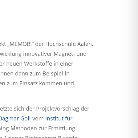
ojekt „MEMORI“ der Hochschule Aalen.
twicklung innovativer Magnet- und
r neuen Werkstoffe in einer
önnen dann zum Beispiel in
llen zum Einsatz kommen und
etzte sich der Projektvorschlag der
 Dagmar Goll
vom
Institut für
ning Methoden zur Ermittlung
ie Aalener Professoren
Ricardo