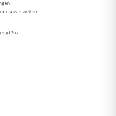
ungen
amm sowie weitere
SmartPro