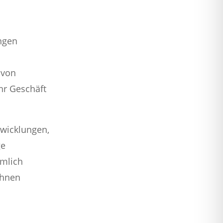
ngen
 von
hr Geschäft
twicklungen,
ge
ämlich
Ihnen