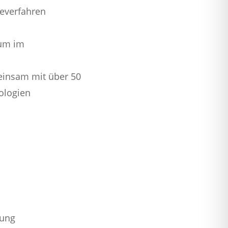
geverfahren
ium im
einsam mit über 50
ologien
dung