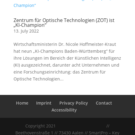
Zentrum für Optische Technologien (ZOT) ist
„KI-Champion“
13. July 2022
Wirtschaftsministerin Dr. Nicole Hoffmeister-Kraut
hat neun „KI-Champions Baden-Württemberg“ für
ihre Lösungen im Bereich der Künstlichen Intelligenz
(KI) ausgezeichnet, darunter acht Unternehmen und
eine Forschungseinrichtung: das Zentrum für
Optische Technologien...
Home
Imprint
Privacy Policy
Contact
Accessibility
Copyright 2021
//
Beethovenstraße 1 // 73430 Aalen // SmartPro – Key