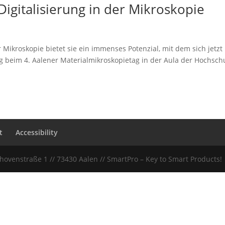
Digitalisierung in der Mikroskopie
r Mikroskopie bietet sie ein immenses Potenzial, mit dem sich jetzt
g beim 4. Aalener Materialmikroskopietag in der Aula der Hochsch
t
Accessibility
thovenstraße 1 // 73430 Aalen // SmartPro – Key to Smart Products!