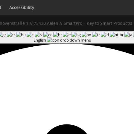
t
Accessibility
thovenstraße 1 // 73430 Aalen // SmartPro – Key to Smart Products!
English