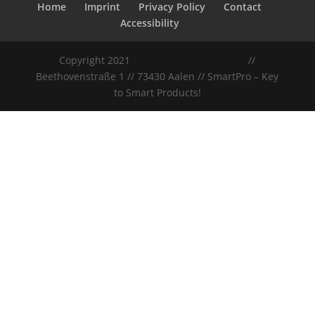
Home
Imprint
Privacy Policy
Contact
Accessibility
Copyright 2021
//
Beethovenstraße 1 // 73430 Aalen // SmartPro – Key
to Smart Products!